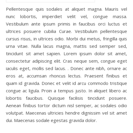
Pellentesque quis sodales at aliquet magna. Mauris vel
nunc lobortis, imperdiet velit vel, congue massa.
Vestibulum ante ipsum primis in faucibus orci luctus et
ultrices posuere cubilia Curae. Vestibulum pellentesque
cursus risus, in ultrices odio. Morbi dui metus, fringilla quis
urna vitae. Nulla lacus magna, mattis sed semper sed,
tincidunt sit amet sapien. Lorem ipsum dolor sit amet,
consectetur adipiscing elit. Cras neque sem, congue eget
iaculis eget, mollis sed lacus. . Donec ante nibh, ornare ac
eros at, accumsan rhoncus lectus. Praesent finibus et
quam id gravida. Donec et velit id arcu commodo tristique
congue ac ligula. Proin a tempus justo. In aliquet libero ac
lobortis faucibus. Quisque facilisis tincidunt posuere.
Aenean finibus tortor dictum nisl semper, ac sodales odio
volutpat. Maecenas ultricies hendre dignissim vel sit amet
dui. Maecenas sodale egestas gravida dolor.