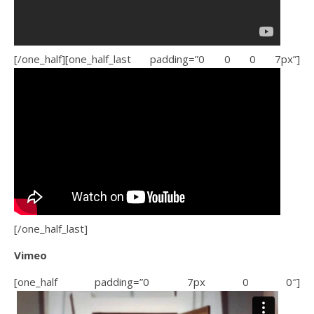
[/one_half][one_half_last padding=”0 0 0 7px”]
[/one_half_last]
Vimeo
[one_half padding=”0 7px 0 0″]