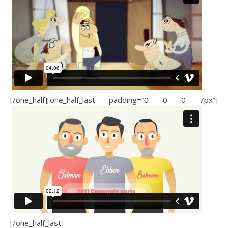
[/one_half][one_half_last padding=”0 0 0 7px”]
[/one_half_last]